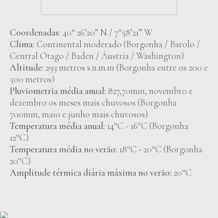
Coordenadas:
40° 26’20” N / 7°58’21” W
Clima:
Continental moderado (Borgonha / Barolo /
Central Otago / Baden / Áustria / Washington)
Altitude:
293 metros s.n.m.m (Borgonha entre os 200 e
500 metros)
Pluviometria média anual:
827,70mm, novembro e
dezembro os meses mais chuvosos (Borgonha
700mm, maio e junho mais chuvosos)
Temperatura média anual:
14°C - 16°C (Borgonha
12°C)
Temperatura média no verão:
18°C - 20°C (Borgonha
20°C)
Amplitude térmica diária máxima no verão:
20°C