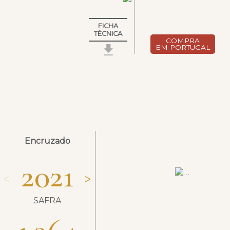
FICHA
TÉCNICA
COMPRA
EM PORTUGAL
Encruzado
2021
ᐸ
ᐳ
SAFRA