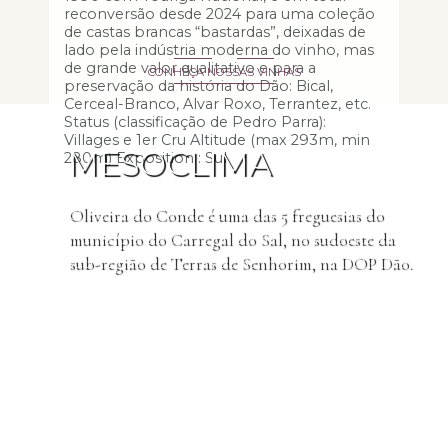
reconversão desde 2024 para uma coleção
de castas brancas “bastardas”, deixadas de
lado pela indústria moderna do vinho, mas
de grande valor qualitativo e para a
CONHEÇA NOSSAS VINHAS
preservação da história do Dão: Bical,
Cerceal-Branco, Alvar Roxo, Terrantez, etc.
Status (classificação de Pedro Parra):
Villages e 1er Cru Altitude (max 293m, min
MESOCLIMA
280m) Exposition : Sul
Oliveira do Conde é uma das 5 freguesias do
município do Carregal do Sal, no sudoeste da
sub-região de Terras de Senhorim, na DOP Dão.
SAIBA MAIS SOBRE O DÃO