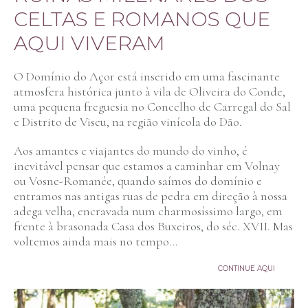
OLEÇÃO
CELTAS E ROMANOS QUE
 coleção
AQUI VIVERAM
NHEÇA O
DÃO
O Domínio do Açor está inserido em uma fascinante
Região
atmosfera histórica junto à vila de Oliveira do Conde,
Terroir
uma pequena freguesia no Concelho de Carregal do Sal
b-regiões
e Distrito de Viseu, na região vinícola do Dão.
ecialistas
POIOS E
Aos amantes e viajantes do mundo do vinho, é
LÍTICAS
inevitável pensar que estamos a caminhar em Volnay
poios e
ou Vosne-Romanée, quando saímos do domínio e
centivos
entramos nas antigas ruas de pedra em direção à nossa
olíticas
adega velha, encravada num charmosíssimo largo, em
frente à brasonada Casa dos Buxeiros, do séc. XVII. Mas
NTACTO
voltemos ainda mais no tempo…
DIOMAS
CONTINUE AQUI
PT
EN