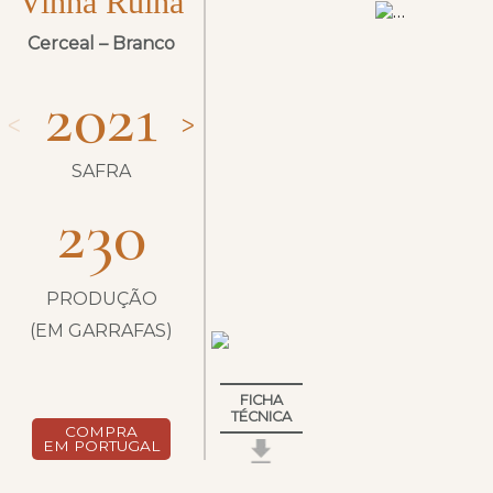
Vinha Ruína
Cerceal – Branco
2021
ᐸ
ᐳ
SAFRA
230
PRODUÇÃO
(EM GARRAFAS)
FICHA
TÉCNICA
COMPRA
EM PORTUGAL