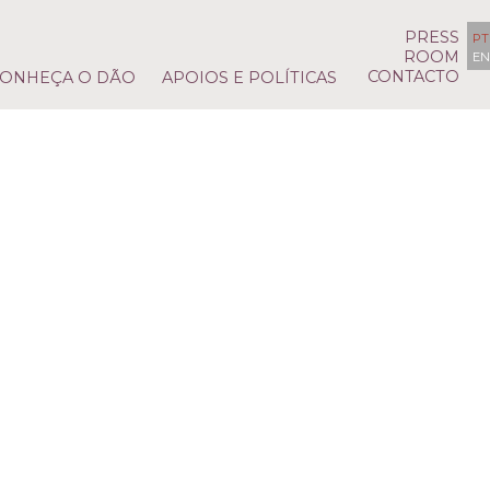
PRESS
PT
ROOM
EN
CONTACTO
ONHEÇA O DÃO
APOIOS E POLÍTICAS