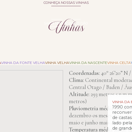
CONHEÇA NOSSAS VINHAS
Vinhas
SAIBA MAIS SOBRE O DÃO
minio do Açor situa-se na freguesia de Oliveira do C
A
VINHA DA FONTE VELHA
VINHA VELHA
VINHA DA NASCENTE
VINHA CELTA
Coordenadas:
40° 26’20” N /
Clima:
Continental moderad
Central Otago / Baden / Áu
Altitude:
293 metros s.n.m.m
metros)
VINHA DA
1990 com
Pluviometria média anual:
8
reconver
dezembro os meses mais ch
de castas
maio e junho mais chuvosos
lado pel
de grande
Temperatura média anual:
14