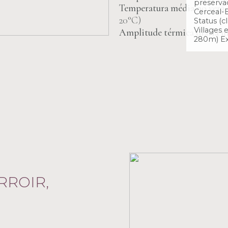
preservaç
Temperatura média no verão
Cerceal-B
20°C)
Status (c
Villages 
Amplitude térmica diária m
280m) Exp
RROIR,