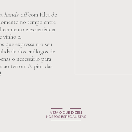
ia
hands-off
com falta de
 momento no tempo entre
nhecimento e experiência
e vinho e,
os que expressam o seu
ibilidade dos enólogos de
enas o necessário para
 ao terroir. A pior das
!
VEJA O QUE DIZEM
NOSSOS ESPECIALISTAS