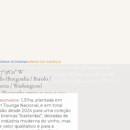
MESOCLIMA
onde:
VINHA ROMANA
VINHA DA CAPELA
Oliveira do Conde é uma das 5 freguesias do
 7°58’21” W
município do Carregal do Sal, no sudoeste da
o (Borgonha / Barolo /
sub-região de Terras de Senhorim, na DOP Dão.
stria / Washington)
 (Borgonha entre os 200 e 500
1,31ha, plantada em
 BASTARDA:
 Touriga Nacional, e em total
27,70mm, novembro e
são desde 2024 para uma coleção
uvosos (Borgonha 700mm,
 brancas “bastardas”, deixadas de
)
a indústria moderna do vinho, mas
 valor qualitativo e para a
°C - 16°C (Borgonha 12°C)