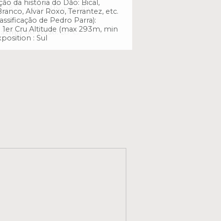
ão da história do Dão: Bical,
:
18°C - 20°C (Borgonha
ranco, Alvar Roxo, Terrantez, etc.
lassificação de Pedro Parra):
e 1er Cru Altitude (max 293m, min
áxima no verão:
20°C
osition : Sul